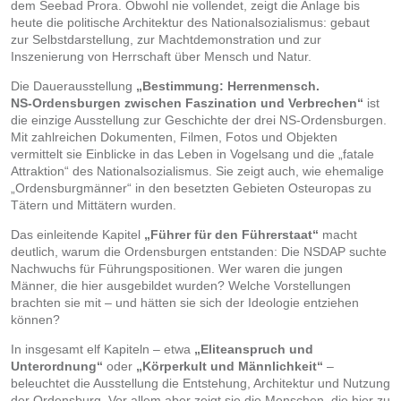
dem Seebad Prora. Obwohl nie vollendet, zeigt die Anlage bis
heute die politische Architektur des Nationalsozialismus: gebaut
zur Selbstdarstellung, zur Machtdemonstration und zur
Inszenierung von Herrschaft über Mensch und Natur.
Die Dauerausstellung
„Bestimmung: Herrenmensch.
NS‑Ordensburgen zwischen Faszination und Verbrechen“
ist
die einzige Ausstellung zur Geschichte der drei NS‑Ordensburgen.
Mit zahlreichen Dokumenten, Filmen, Fotos und Objekten
vermittelt sie Einblicke in das Leben in Vogelsang und die „fatale
Attraktion“ des Nationalsozialismus. Sie zeigt auch, wie ehemalige
„Ordensburgmänner“ in den besetzten Gebieten Osteuropas zu
Tätern und Mittätern wurden.
Das einleitende Kapitel
„Führer für den Führerstaat“
macht
deutlich, warum die Ordensburgen entstanden: Die NSDAP suchte
Nachwuchs für Führungspositionen. Wer waren die jungen
Männer, die hier ausgebildet wurden? Welche Vorstellungen
brachten sie mit – und hätten sie sich der Ideologie entziehen
können?
In insgesamt elf Kapiteln – etwa
„Eliteanspruch und
Unterordnung“
oder
„Körperkult und Männlichkeit“
–
beleuchtet die Ausstellung die Entstehung, Architektur und Nutzung
der Ordensburg. Vor allem aber zeigt sie die Menschen, die hier zu