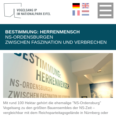
BESTIMMUNG: HERRENMENSCH
NS-ORDENSBURGEN
ZWISCHEN FASZINATION UND VERBRECHEN
Mit rund 100 Hektar gehört die ehemalige "NS‑Ordensburg"
Vogelsang zu den größten Bauensembles der NS‑Zeit –
vergleichbar mit dem Reichsparteitagsgelände in Nürnberg oder