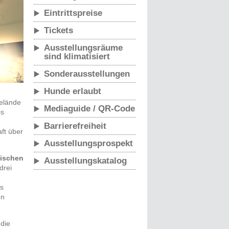
Eintrittspreise
Tickets
Ausstellungsräume
sind klimatisiert
Sonderausstellungen
Hunde erlaubt
n
gelände
Mediaguide / QR-Code
is
Barrierefreiheit
ft über
Ausstellungsprospekt
ischen
Ausstellungskatalog
drei
es
en
die