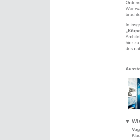
Ordens
Wer wa
brachte
In insg
„Körpe
Archite
hier z
des na
Ausste
Wis
Vog
Klau