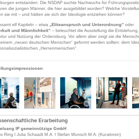
burgen entstanden: Die NSDAP suchte Nachwuchs für Führungspositi
ren die jungen Männer, die hier ausgebildet wurden? Welche Vorstell
n sie mit – und hätten sie sich der Ideologie entziehen können?
esamt elf Kapiteln – etwa
„Eliteanspruch und Unterordnung“
oder
rkult und Männlichkeit“
– beleuchtet die Ausstellung die Entstehung,
ktur und Nutzung der Ordensburg. Vor allem aber zeigt sie die Mensch
u einem „neuen deutschen Menschen“ geformt werden sollten: dem Idea
tionalsozialistischen „Herrenmenschen“.
llungsimpressionen
senschaftliche Erarbeitung
elsang IP gemeinnützige GmbH
s Ring I Julia Schaadt M.A. I Stefan Wunsch M.A. (Kuratoren)