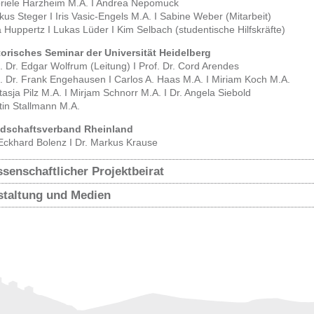
riele Harzheim M.A. I Andrea Nepomuck
us Steger I Iris Vasic-Engels M.A. I Sabine Weber (Mitarbeit)
 Huppertz I Lukas Lüder I Kim Selbach (studentische Hilfskräfte)
torisches Seminar der Universität Heidelberg
. Dr. Edgar Wolfrum (Leitung) I Prof. Dr. Cord Arendes
f. Dr. Frank Engehausen I Carlos A. Haas M.A. I Miriam Koch M.A.
asja Pilz M.A. I Mirjam Schnorr M.A. I Dr. Angela Siebold
tin Stallmann M.A.
dschaftsverband Rheinland
 Eckhard Bolenz I Dr. Markus Krause
senschaftlicher Projektbeirat
staltung und Medien