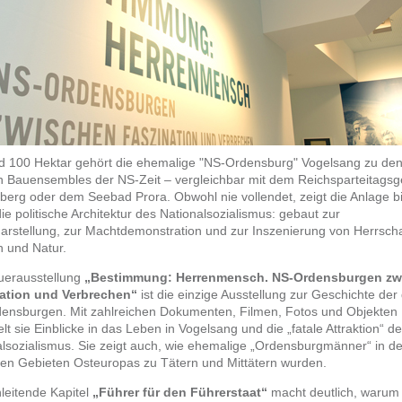
nd 100 Hektar gehört die ehemalige "NS‑Ordensburg" Vogelsang zu de
n Bauensembles der NS‑Zeit – vergleichbar mit dem Reichsparteitags
berg oder dem Seebad Prora. Obwohl nie vollendet, zeigt die Anlage b
ie politische Architektur des Nationalsozialismus: gebaut zur
darstellung, zur Machtdemonstration und zur Inszenierung von Herrscha
 und Natur.
uerausstellung
„Bestimmung: Herrenmensch. NS‑Ordensburgen zw
ation und Verbrechen“
ist die einzige Ausstellung zur Geschichte der 
ensburgen. Mit zahlreichen Dokumenten, Filmen, Fotos und Objekten
elt sie Einblicke in das Leben in Vogelsang und die „fatale Attraktion“ d
alsozialismus. Sie zeigt auch, wie ehemalige „Ordensburgmänner“ in d
ten Gebieten Osteuropas zu Tätern und Mittätern wurden.
leitende Kapitel
„Führer für den Führerstaat“
macht deutlich, warum 