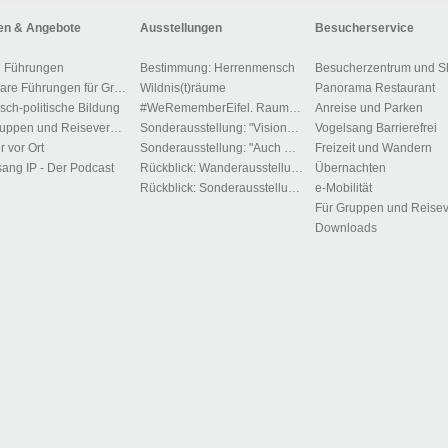
n & Angebote
Ausstellungen
Besucherservice
e Führungen
Bestimmung: Herrenmensch
Besucherzentrum und S
Buchbare Führungen für Gruppen
Wildnis(t)räume
Panorama Restaurant
isch-politische Bildung
#WeRememberEifel. Raum der Stille und des Gedenkens.
Anreise und Parken
Für Gruppen und Reiseveranstalter
Sonderausstellung: "Visionen der Macht"
Vogelsang Barrierefrei
r vor Ort
Sonderausstellung: "Auch Du gehörst dem Führer"!?
Freizeit und Wandern
ang IP - Der Podcast
Rückblick: Wanderausstellung: „Menschen, Bilder, Orte – 1700 Jahre jüdisches Leben in Deutschland“
Übernachten
Rückblick: Sonderausstellung "Zwangsarbeit im Kreis Euskirchen"
e-Mobilität
Downloads