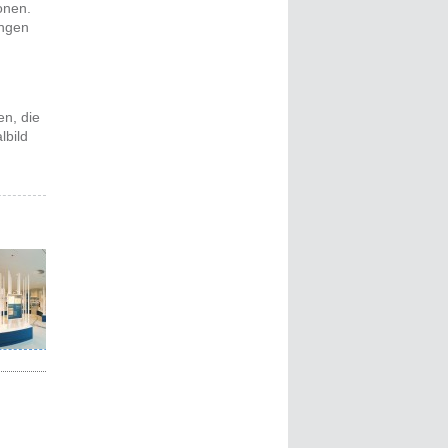
onen.
ungen
en, die
lbild