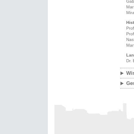
Gab
Mark
Mira
His
Prof
Pro
Nast
Mar
Lan
Dr.
Wis
Ge