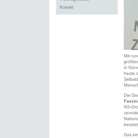
Kontakt
Mit ru
größte
in Nürn
heute d
Selbst
Mensch
Die Da
Faszin
NS‑Ord
vermitt
Nation
besetz
Das ein