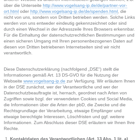
über die Unterseite
http://www.vogelsang-ip.de/de/partner-vor-
ort.html
oder
http://www.vogelsang-ip.de/de/spenden.html
, die
nicht von uns, sondern von Dritten betrieben werden. Solche Links
werden von uns entweder eindeutig gekennzeichnet oder sind
durch einen Wechsel in der Adresszeile Ihres Browsers erkennbar.
Für die Einhaltung der datenschutzrechtlichen Bestimmungen und
einen sicheren Umgang mit Ihren personenbezogenen Daten auf
diesen von Dritten betriebenen Internetseiten sind wir nicht
verantwortlich.
Diese Datenschutzerklärung (nachfolgend „DSE“) stellt die
Informationen gemäß Art. 13 DS-GVO für die Nutzung der
Webseite
www.vogelsang-ip.de
zur Verfügung. Wir erläutern Ihnen
in der DSE zunächst, wer der Verantwortliche und wer der
Datenschutzbeauftragte ist, hernach, geordnet nach Arten von
Zugriffen sowie bzgl. der verwendeten Cookies und Social Media,
die Informationen über die Arten der pbD, die Zwecke und die
Rechtsgrundlage der Verarbeitung, etwaige Empfänger und
etwaige berechtigte Interessen, Löschfristen und ggf. weitere
Informationen. Zum Abschluss dieser DSE erläutern wir Ihnen Ihre
Rechte.
Kontaktdaten des Verantwortlichen (Art. 13 Abs. 1 lit. a)