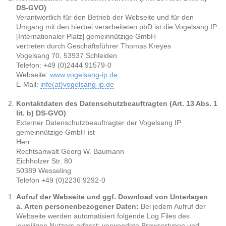
DS-GVO)
Verantwortlich für den Betrieb der Webseite und für den
Umgang mit den hierbei verarbeiteten pbD ist die Vogelsang IP
[Internationaler Platz] gemeinnützige GmbH
vertreten durch Geschäftsführer Thomas Kreyes
Vogelsang 70, 53937 Schleiden
Telefon: +49 (0)2444 91579-0
Webseite:
www.vogelsang-ip.de
E-Mail:
info(at)vogelsang-ip.de
Kontaktdaten des Datenschutzbeauftragten (Art. 13 Abs. 1
lit. b) DS-GVO)
Externer Datenschutzbeauftragter der Vogelsang IP
gemeinnützige GmbH ist
Herr
Rechtsanwalt Georg W. Baumann
Eichholzer Str. 80
50389 Wesseling
Telefon +49 (0)2236 9292-0
Aufruf der Webseite und ggf. Download von Unterlagen
a. Arten personenbezogener Daten:
Bei jedem Aufruf der
Webseite werden automatisiert folgende Log Files des
jeweiligen Nutzers erfasst: verwendete Browsertypen und