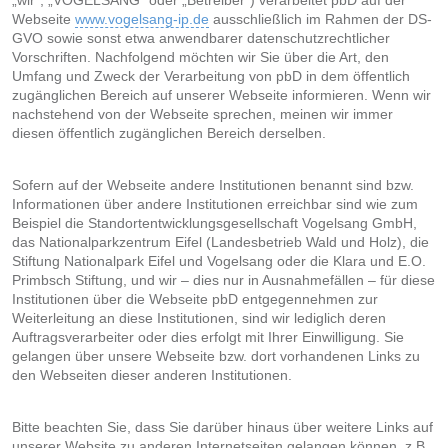
„wir“, „VOGELSANG“ oder „Betreiber“) verarbeitet pbD auf der
Webseite
www.vogelsang-ip.de
ausschließlich im Rahmen der DS-
GVO sowie sonst etwa anwendbarer datenschutzrechtlicher
Vorschriften. Nachfolgend möchten wir Sie über die Art, den
Umfang und Zweck der Verarbeitung von pbD in dem öffentlich
zugänglichen Bereich auf unserer Webseite informieren. Wenn wir
nachstehend von der Webseite sprechen, meinen wir immer
diesen öffentlich zugänglichen Bereich derselben.
Sofern auf der Webseite andere Institutionen benannt sind bzw.
Informationen über andere Institutionen erreichbar sind wie zum
Beispiel die Standortentwicklungsgesellschaft Vogelsang GmbH,
das Nationalparkzentrum Eifel (Landesbetrieb Wald und Holz), die
Stiftung Nationalpark Eifel und Vogelsang oder die Klara und E.O.
Primbsch Stiftung, und wir – dies nur in Ausnahmefällen – für diese
Institutionen über die Webseite pbD entgegennehmen zur
Weiterleitung an diese Institutionen, sind wir lediglich deren
Auftragsverarbeiter oder dies erfolgt mit Ihrer Einwilligung. Sie
gelangen über unsere Webseite bzw. dort vorhandenen Links zu
den Webseiten dieser anderen Institutionen.
Bitte beachten Sie, dass Sie darüber hinaus über weitere Links auf
unserer Website zu anderen Internetseiten gelangen können, z.B.