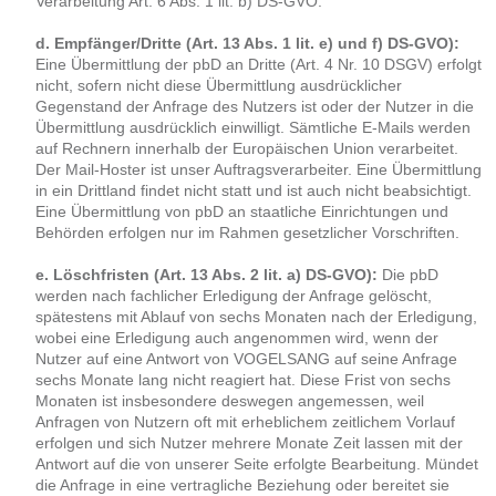
Verarbeitung Art. 6 Abs. 1 lit. b) DS-GVO.
d. Empfänger/Dritte (Art. 13 Abs. 1 lit. e) und f) DS-GVO):
Eine Übermittlung der pbD an Dritte (Art. 4 Nr. 10 DSGV) erfolgt
nicht, sofern nicht diese Übermittlung ausdrücklicher
Gegenstand der Anfrage des Nutzers ist oder der Nutzer in die
Übermittlung ausdrücklich einwilligt. Sämtliche E-Mails werden
auf Rechnern innerhalb der Europäischen Union verarbeitet.
Der Mail-Hoster ist unser Auftragsverarbeiter. Eine Übermittlung
in ein Drittland findet nicht statt und ist auch nicht beabsichtigt.
Eine Übermittlung von pbD an staatliche Einrichtungen und
Behörden erfolgen nur im Rahmen gesetzlicher Vorschriften.
e. Löschfristen (Art. 13 Abs. 2 lit. a) DS-GVO):
Die pbD
werden nach fachlicher Erledigung der Anfrage gelöscht,
spätestens mit Ablauf von sechs Monaten nach der Erledigung,
wobei eine Erledigung auch angenommen wird, wenn der
Nutzer auf eine Antwort von VOGELSANG auf seine Anfrage
sechs Monate lang nicht reagiert hat. Diese Frist von sechs
Monaten ist insbesondere deswegen angemessen, weil
Anfragen von Nutzern oft mit erheblichem zeitlichem Vorlauf
erfolgen und sich Nutzer mehrere Monate Zeit lassen mit der
Antwort auf die von unserer Seite erfolgte Bearbeitung. Mündet
die Anfrage in eine vertragliche Beziehung oder bereitet sie