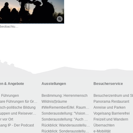
Sternenbeobachtung an der Sternwarte "Sterne ohne Grenzen"
n & Angebote
Ausstellungen
Besucherservice
e Führungen
Bestimmung: Herrenmensch
Besucherzentrum und S
Buchbare Führungen für Gruppen
Wildnis(t)räume
Panorama Restaurant
isch-politische Bildung
#WeRememberEifel. Raum der Stille und des Gedenkens.
Anreise und Parken
Für Gruppen und Reiseveranstalter
Sonderausstellung: "Visionen der Macht"
Vogelsang Barrierefrei
r vor Ort
Sonderausstellung: "Auch Du gehörst dem Führer"!?
Freizeit und Wandern
ang IP - Der Podcast
Rückblick: Wanderausstellung: „Menschen, Bilder, Orte – 1700 Jahre jüdisches Leben in Deutschland“
Übernachten
Rückblick: Sonderausstellung "Zwangsarbeit im Kreis Euskirchen"
e-Mobilität