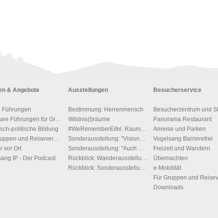
n & Angebote
Ausstellungen
Besucherservice
e Führungen
Bestimmung: Herrenmensch
Besucherzentrum und S
Buchbare Führungen für Gruppen
Wildnis(t)räume
Panorama Restaurant
isch-politische Bildung
#WeRememberEifel. Raum der Stille und des Gedenkens.
Anreise und Parken
Für Gruppen und Reiseveranstalter
Sonderausstellung: "Visionen der Macht"
Vogelsang Barrierefrei
r vor Ort
Sonderausstellung: "Auch Du gehörst dem Führer"!?
Freizeit und Wandern
ang IP - Der Podcast
Rückblick: Wanderausstellung: „Menschen, Bilder, Orte – 1700 Jahre jüdisches Leben in Deutschland“
Übernachten
Rückblick: Sonderausstellung "Zwangsarbeit im Kreis Euskirchen"
e-Mobilität
Downloads