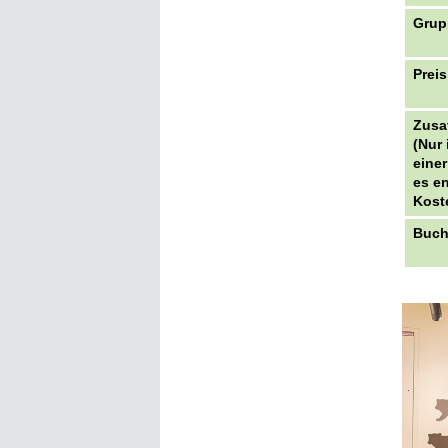
Grup
Preis
Zusa
(Nur 
eine
es e
Kost
Buch