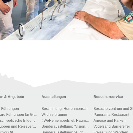
n & Angebote
Ausstellungen
Besucherservice
e Führungen
Bestimmung: Herrenmensch
Besucherzentrum und S
Buchbare Führungen für Gruppen
Wildnis(t)räume
Panorama Restaurant
isch-politische Bildung
#WeRememberEifel. Raum der Stille und des Gedenkens.
Anreise und Parken
Für Gruppen und Reiseveranstalter
Sonderausstellung: "Visionen der Macht"
Vogelsang Barrierefrei
r vor Ort
Sonderausstellung: "Auch Du gehörst dem Führer"!?
Freizeit und Wandern