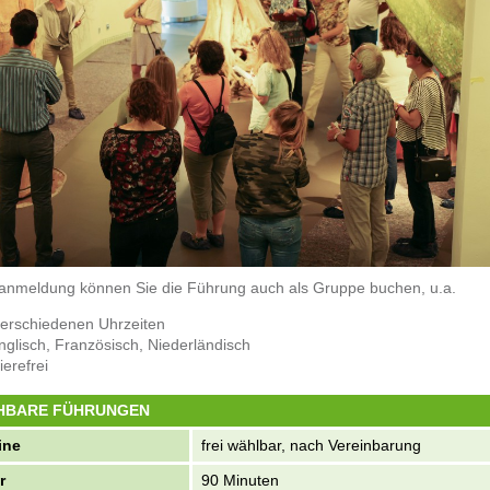
ranmeldung können Sie die Führung auch als Gruppe buchen, u.a.
verschiedenen Uhrzeiten
nglisch, Französisch, Niederländisch
ierefrei
HBARE FÜHRUNGEN
ine
frei wählbar, nach Vereinbarung
r
90 Minuten