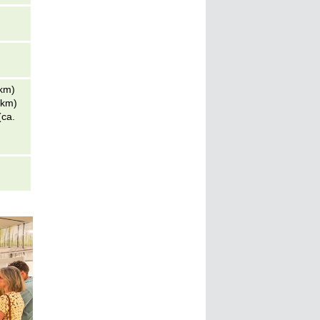
 km)
 km)
(ca.