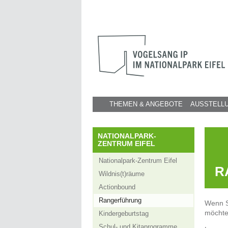
THEMEN & ANGEBOTE
AUSSTELL
NATIONALPARK-
ZENTRUM EIFEL
Nationalpark-Zentrum Eifel
R
Wildnis(t)räume
Actionbound
Rangerführung
Wenn Si
möchte
Kindergeburtstag
Schul- und Kitaprogramme