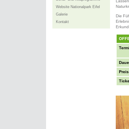
Lassen
Naturkr
Website Nationalpark Eifel
Galerie
Die Füh
Erlebni
Kontakt
Erkund
OFF
Term
Daue
Preis
Tick