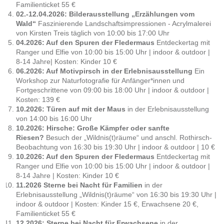
Familienticket 55 €
02.-12.04.2026: Bilderausstellung „Erzählungen vom
Wald“
Faszinierende Landschaftsimpressionen - Acrylmalerei
von Kirsten Treis täglich von 10:00 bis 17:00 Uhr
04.2026: Auf den Spuren der Fledermaus
Entdeckertag mit
Ranger und Elfie von 10:00 bis 15:00 Uhr | indoor & outdoor |
8-14 Jahre| Kosten: Kinder 10 €
06.2026: Auf Motivpirsch in der Erlebnisausstellung
Ein
Workshop zur Naturfotografie für Anfänger*innen und
Fortgeschrittene von 09:00 bis 18:00 Uhr | indoor & outdoor |
Kosten: 139 €
10.2026: Türen auf mit der Maus
in der Erlebnisausstellung
von 14:00 bis 16:00 Uhr
10.2026: Hirsche: Große Kämpfer oder sanfte
Riesen?
Besuch der „Wildnis(t)räume“ und anschl. Rothirsch-
Beobachtung von 16:30 bis 19:30 Uhr | indoor & outdoor | 10 €
10.2026: Auf den Spuren der Fledermaus
Entdeckertag mit
Ranger und Elfie von 10:00 bis 15:00 Uhr | indoor & outdoor |
8-14 Jahre | Kosten: Kinder 10 €
11.2026 Sterne bei Nacht
für Familien
in der
Erlebnisausstellung „Wildnis(t)räume“ von 16:30 bis 19:30 Uhr |
indoor & outdoor | Kosten: Kinder 15 €, Erwachsene 20 €,
Familienticket 55 €
12.2026: Sterne bei Nacht
für Erwachsene
in der