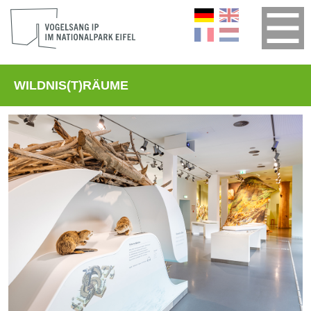
WILDNIS(T)RÄUME