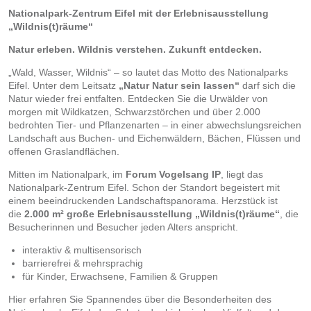
Nationalpark-Zentrum Eifel mit der Erlebnisausstellung
„Wildnis(t)räume“
Natur erleben. Wildnis verstehen. Zukunft entdecken.
„Wald, Wasser, Wildnis“ – so lautet das Motto des Nationalparks
Eifel. Unter dem Leitsatz
„Natur Natur sein lassen“
darf sich die
Natur wieder frei entfalten. Entdecken Sie die Urwälder von
morgen mit Wildkatzen, Schwarzstörchen und über 2.000
bedrohten Tier- und Pflanzenarten – in einer abwechslungsreichen
Landschaft aus Buchen- und Eichenwäldern, Bächen, Flüssen und
offenen Graslandflächen.
Mitten im Nationalpark, im
Forum Vogelsang IP
, liegt das
Nationalpark-Zentrum Eifel. Schon der Standort begeistert mit
einem beeindruckenden Landschaftspanorama. Herzstück ist
die
2.000 m² große Erlebnisausstellung „Wildnis(t)räume“
, die
Besucherinnen und Besucher jeden Alters anspricht.
interaktiv & multisensorisch
barrierefrei & mehrsprachig
für Kinder, Erwachsene, Familien & Gruppen
Hier erfahren Sie Spannendes über die Besonderheiten des