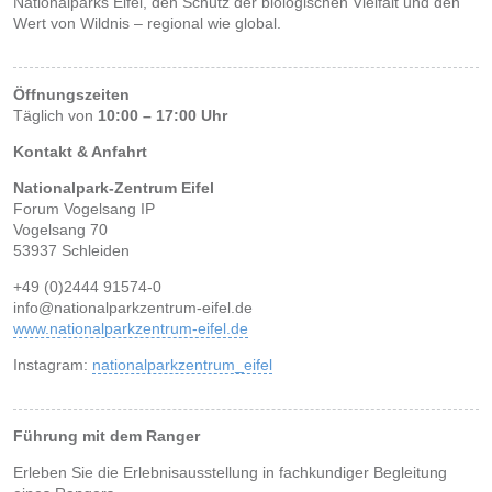
Nationalparks Eifel, den Schutz der biologischen Vielfalt und den
Wert von Wildnis – regional wie global.
Öffnungszeiten
Täglich von
10:00 – 17:00 Uhr
Kontakt & Anfahrt
Nationalpark-Zentrum Eifel
Forum Vogelsang IP
Vogelsang 70
53937 Schleiden
+49 (0)2444 91574-0
info@nationalparkzentrum-eifel.de
www.nationalparkzentrum-eifel.de
Instagram:
nationalparkzentrum_eifel
Führung mit dem Ranger
Erleben Sie die Erlebnisausstellung in fachkundiger Begleitung