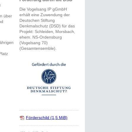
g
Die Vogelsang IP gGmbH
erhält eine Zuwendung der
en über
Deutschen Stiftung
nd
Denkmalschutz (DSD) für das
Projekt: Schleiden, Morsbach,
ehem. NS-Ordensburg
jährigen
(Vogelsang 70)
(Gesamtensemble).
Platz
Förderschild
(1,5 MiB)