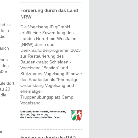
Förderung durch das Land
NRW
nd ist
Die Vogelsang IP gGmbH
de in
erhält eine Zuwendung des
die
Landes Nordrhein-Westfalen
(NRW) durch das
 auch
Denkmalförderprogramm 2023
zur Restaurierung des
smus
Baudenkmals: Schleiden -
e des
Vogelsang "Bastion" und
50er
Stützmauer Vogelsang IP sowie
des Baudenkmals "Ehemalige
ifeldorf
Ordensburg Vogelsang und
nau 20
ehemaliger
 die
Truppenübungsplatz Camp
Vogelsang".
ur
Förderung durch die DSD