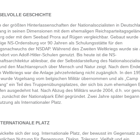
ELVOLLE GESCHICHTE
e der größten Hinterlassenschaften der Nationalsozialisten in Deutschla
ang in seinen Dimensionen mit dem ehemaligen Reichsparteitagsgelän
rg oder mit dem Seebad Prora auf Rügen vergleichbar. Gebaut wurde 
ige NS-Ordensburg vor 90 Jahren als Schulungsstätte für den
gsnachwuchs der NSDAP. Während des Zweiten Weltkriegs wurde sie
ndort von Adolf-Hitler-Schulen genutzt. Bis heute ist die NS-
aftsarchitektur ablesbar, die der Selbstdarstellung des Nationalsoziali
 und den Machtanspruch über Mensch und Natur zeigt. Nach dem End
 Weltkriegs war die Anlage jahrzehntelang nicht zugänglich. In den 19
 wurde Vogelsang vom belgischen Militär übernommen und als „Camp
ng“ ein Teil des Truppenübungsplatzes, der sich bis zum ehemaligen E
ifen ausgedehnt hat. Nach Abzug des Militärs wurde 2004, d.h. vor ge
 zunächst der Nationalpark Eifel gegründet. Zwei Jahre später begann
Nutzung als Internationaler Platz.
NTERNATIONALE PLATZ
ickelte sich der sog. Internationale Platz, der bewusst im Gegensatz z
glichen Nutzung für Begegnung, Dialog, Toleranz, Vielfalt und ein