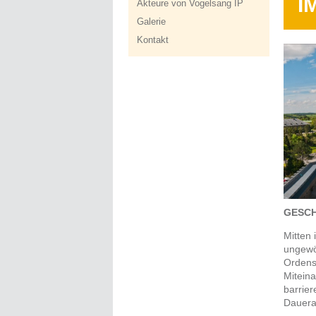
I
Akteure von Vogelsang IP
Galerie
Kontakt
GESCH
Mitten 
ungewö
Ordensb
Miteina
barrie
Dauera