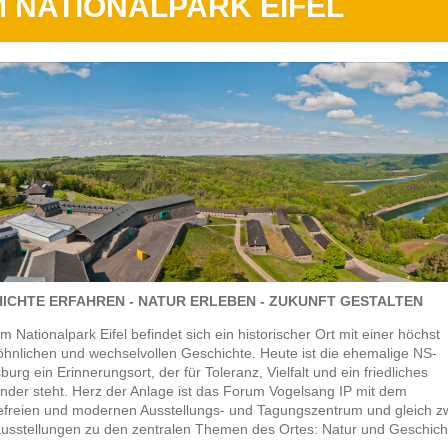
M NATIONALPARK EIFEL
ICHTE ERFAHREN - NATUR ERLEBEN - ZUKUNFT GESTALTEN
im Nationalpark Eifel befindet sich ein historischer Ort mit einer höchst
hnlichen und wechselvollen Geschichte. Heute ist die ehemalige NS-
urg ein Erinnerungsort, der für Toleranz, Vielfalt und ein friedliches
nder steht. Herz der Anlage ist das Forum Vogelsang IP mit dem
refreien und modernen Ausstellungs- und Tagungszentrum und gleich z
usstellungen zu den zentralen Themen des Ortes: Natur und Geschich