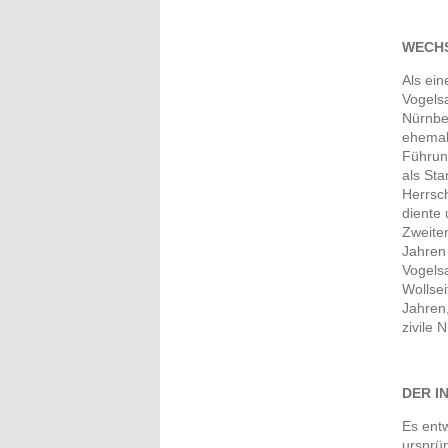
WECHS
Als ein
Vogels
Nürnbe
ehemal
Führun
als Sta
Herrsch
diente
Zweiten
Jahren
Vogelsa
Wollse
Jahren,
zivile 
DER I
Es entw
ursprün