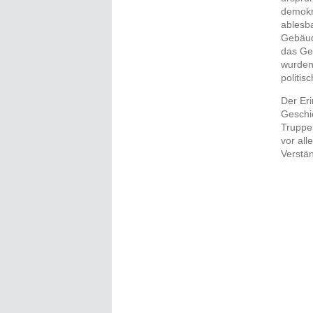
demokr
ablesb
Gebäud
das Ge
wurden
politis
Der Eri
Geschi
Truppe
vor all
Verstä