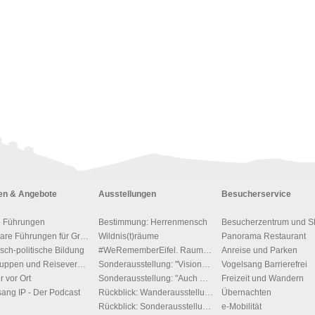
n & Angebote
Ausstellungen
Besucherservice
e Führungen
Bestimmung: Herrenmensch
Besucherzentrum und S
Buchbare Führungen für Gruppen
Wildnis(t)räume
Panorama Restaurant
isch-politische Bildung
#WeRememberEifel. Raum der Stille und des Gedenkens.
Anreise und Parken
Für Gruppen und Reiseveranstalter
Sonderausstellung: "Visionen der Macht"
Vogelsang Barrierefrei
r vor Ort
Sonderausstellung: "Auch Du gehörst dem Führer"!?
Freizeit und Wandern
ang IP - Der Podcast
Rückblick: Wanderausstellung: „Menschen, Bilder, Orte – 1700 Jahre jüdisches Leben in Deutschland“
Übernachten
Rückblick: Sonderausstellung "Zwangsarbeit im Kreis Euskirchen"
e-Mobilität