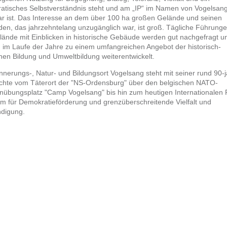
atisches Selbstverständnis steht und am „IP“ im Namen von Vogelsan
ar ist. Das Interesse an dem über 100 ha großen Gelände und seinen
en, das jahrzehntelang unzugänglich war, ist groß. Tägliche Führung
lände mit Einblicken in historische Gebäude werden gut nachgefragt u
 im Laufe der Jahre zu einem umfangreichen Angebot der historisch-
chen Bildung und Umweltbildung weiterentwickelt.
nnerungs-, Natur- und Bildungsort Vogelsang steht mit seiner rund 90-
chte vom Täterort der "NS-Ordensburg" über den belgischen NATO-
nübungsplatz "Camp Vogelsang" bis hin zum heutigen Internationalen 
em für Demokratieförderung und grenzüberschreitende Vielfalt und
ndigung.