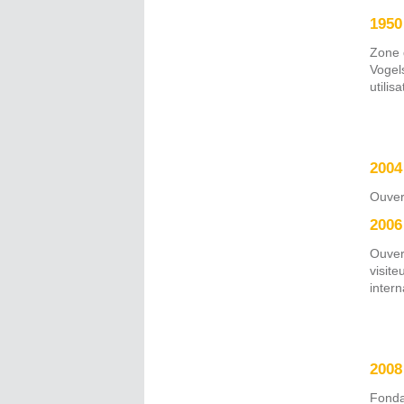
1950
Zone 
Vogel
utilis
2004
Ouvert
2006
Ouver
visite
intern
2008
Fonda