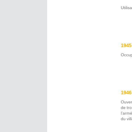
Utilis
1945
Occup
1946
Ouver
de tr
l’armé
du vil