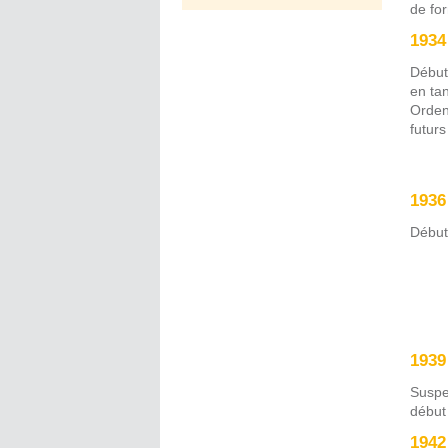
de fo
1934
Début
en tan
Orden
futur
1936
Début
1939
Suspe
début
1942