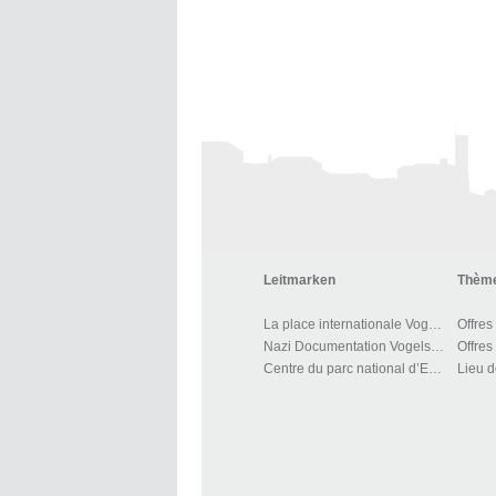
Leitmarken
Thème
La place internationale Vogelsang IP
Offres
Nazi Documentation Vogelsang
Offres
Centre du parc national d’Eifel
Lieu d