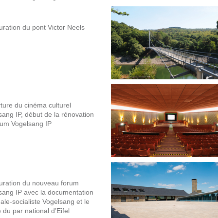
uration du pont Victor Neels
ture du cinéma culturel
sang IP, début de la rénovation
rum Vogelsang IP
uration du nouveau forum
sang IP avec la documentation
ale-socialiste Vogelsang et le
 du par national d’Eifel