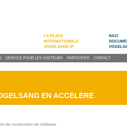
LA PLACE
NAZI
INTERNATIONALE
DOCUME
VOGELSANG IP
VOGELS
S
SERVICE POUR LES VISITEURS
PARTICIPER
CONTACT
OGELSANG EN ACCÉLÉRÉ
ion de construction de châteaux