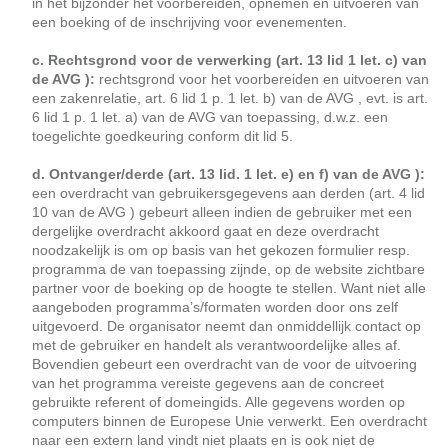
in het bijzonder het voorbereiden, opnemen en uitvoeren van
een boeking of de inschrijving voor evenementen.
c. Rechtsgrond voor de verwerking (art. 13 lid 1 let. c) van
de AVG ):
rechtsgrond voor het voorbereiden en uitvoeren van
een zakenrelatie, art. 6 lid 1 p. 1 let. b) van de AVG , evt. is art.
6 lid 1 p. 1 let. a) van de AVG van toepassing, d.w.z. een
toegelichte goedkeuring conform dit lid 5.
d. Ontvanger/derde (art. 13 lid. 1 let. e) en f) van de AVG ):
een overdracht van gebruikersgegevens aan derden (art. 4 lid
10 van de AVG ) gebeurt alleen indien de gebruiker met een
dergelijke overdracht akkoord gaat en deze overdracht
noodzakelijk is om op basis van het gekozen formulier resp.
programma de van toepassing zijnde, op de website zichtbare
partner voor de boeking op de hoogte te stellen. Want niet alle
aangeboden programma’s/formaten worden door ons zelf
uitgevoerd. De organisator neemt dan onmiddellijk contact op
met de gebruiker en handelt als verantwoordelijke alles af.
Bovendien gebeurt een overdracht van de voor de uitvoering
van het programma vereiste gegevens aan de concreet
gebruikte referent of domeingids. Alle gegevens worden op
computers binnen de Europese Unie verwerkt. Een overdracht
naar een extern land vindt niet plaats en is ook niet de