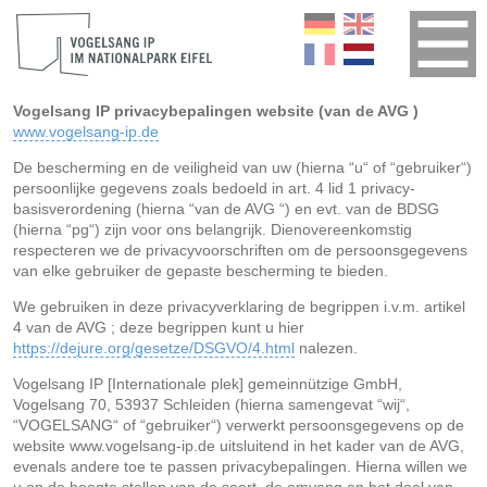
Vogelsang IP privacybepalingen website (van de AVG )
www.vogelsang-ip.de
De bescherming en de veiligheid van uw (hierna “u“ of “gebruiker“)
persoonlijke gegevens zoals bedoeld in art. 4 lid 1 privacy-
basisverordening (hierna “van de AVG “) en evt. van de BDSG
(hierna “pg“) zijn voor ons belangrijk. Dienovereenkomstig
respecteren we de privacyvoorschriften om de persoonsgegevens
van elke gebruiker de gepaste bescherming te bieden.
We gebruiken in deze privacyverklaring de begrippen i.v.m. artikel
4 van de AVG ; deze begrippen kunt u hier
https://dejure.org/gesetze/DSGVO/4.html
nalezen.
Vogelsang IP [Internationale plek] gemeinnützige GmbH,
Vogelsang 70, 53937 Schleiden (hierna samengevat “wij“,
“VOGELSANG“ of “gebruiker“) verwerkt persoonsgegevens op de
website www.vogelsang-ip.de uitsluitend in het kader van de AVG,
evenals andere toe te passen privacybepalingen. Hierna willen we