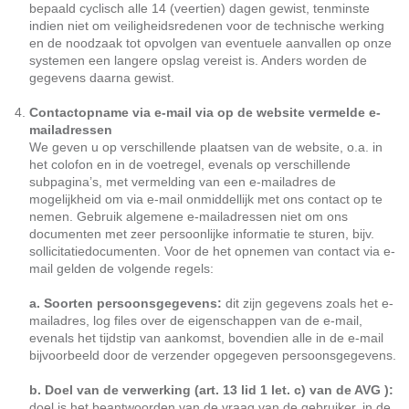
bepaald cyclisch alle 14 (veertien) dagen gewist, tenminste
indien niet om veiligheidsredenen voor de technische werking
en de noodzaak tot opvolgen van eventuele aanvallen op onze
systemen een langere opslag vereist is. Anders worden de
gegevens daarna gewist.
Contactopname via e-mail via op de website vermelde e-
mailadressen
We geven u op verschillende plaatsen van de website, o.a. in
het colofon en in de voetregel, evenals op verschillende
subpagina’s, met vermelding van een e-mailadres de
mogelijkheid om via e-mail onmiddellijk met ons contact op te
nemen. Gebruik algemene e-mailadressen niet om ons
documenten met zeer persoonlijke informatie te sturen, bijv.
sollicitatiedocumenten. Voor de het opnemen van contact via e-
mail gelden de volgende regels:
a. Soorten persoonsgegevens:
dit zijn gegevens zoals het e-
mailadres, log files over de eigenschappen van de e-mail,
evenals het tijdstip van aankomst, bovendien alle in de e-mail
bijvoorbeeld door de verzender opgegeven persoonsgegevens.
b. Doel van de verwerking (art. 13 lid 1 let. c) van de AVG ):
doel is het beantwoorden van de vraag van de gebruiker, in de