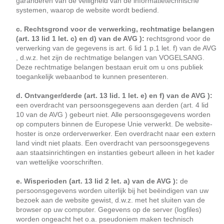
garanderen van de veiligheid van de informatietechnische
systemen, waarop de website wordt bediend.
c. Rechtsgrond voor de verwerking, rechtmatige belangen
(art. 13 lid 1 let. c) en d) van de AVG ):
rechtsgrond voor de
verwerking van de gegevens is art. 6 lid 1 p.1 let. f) van de AVG
, d.w.z. het zijn de rechtmatige belangen van VOGELSANG.
Deze rechtmatige belangen bestaan eruit om u ons publiek
toegankelijk webaanbod te kunnen presenteren.
d. Ontvanger/derde (art. 13 lid. 1 let. e) en f) van de AVG ):
een overdracht van persoonsgegevens aan derden (art. 4 lid
10 van de AVG ) gebeurt niet. Alle persoonsgegevens worden
op computers binnen de Europese Unie verwerkt. De website-
hoster is onze orderverwerker. Een overdracht naar een extern
land vindt niet plaats. Een overdracht van persoonsgegevens
aan staatsinrichtingen en instanties gebeurt alleen in het kader
van wettelijke voorschriften.
e. Wisperioden (art. 13 lid 2 let. a) van de AVG ):
de
persoonsgegevens worden uiterlijk bij het beëindigen van uw
bezoek aan de website gewist, d.w.z. met het sluiten van de
browser op uw computer. Gegevens op de server (logfiles)
worden ongeacht het o.a. pseudoniem maken technisch