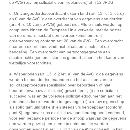
de AVG (bijv. bij sollicitatie van freelancers) of § 12 JFDG.
d. Ontvanger/derde/overdracht extern land (art. 13 lid. 1 let. e)
en f) van de AVG ): een overdracht van gegevens aan derden
(art. 4 lid 10 van de AVG) gebeurt niet. Alle e-mails worden op
computers binnen de Europese Unie verwerkt, met de hoster
van de e-mails bestaat een overeenkomst omtrent
orderverwerking conform art. 28 van de AVG . Een overdracht
naar een extern land vindt niet plaats en is ook niet de
bedoeling. Een overdracht van persoonsgegevens aan
staatsinrichtingen en instanties gebeurt alleen in het kader van
wettelijke voorschriften.
e. Wisperioden (art. 13 lid 2 let. a) van de AVG ): de gegevens
worden binnen de drie maanden na het afsluiten van de
sollicitatieprocedure (beslissing over beoordelen of niet
beoordelenvan uw sollicitatie) gewist, tenzij (i) de sollicitatie
succesvol was en de volledige sollicitatiedocumenten aan het
personeelsdossier worden toegevoegd, (ii) u in uw eigenschap
als sollicitant uitdrukkelijk en steeds vrij herroepbaar (conform
punt 8) tegenover ons expliciet uw goedkeuring heeft verleend,
voor een bepaalde periode (na de afloop waarvan de gegevens
dan worden gewist) om in een talentenpool te worden
opgenomen en/of (iii) art. 17 lid 3 van de AVG optreedt, in het