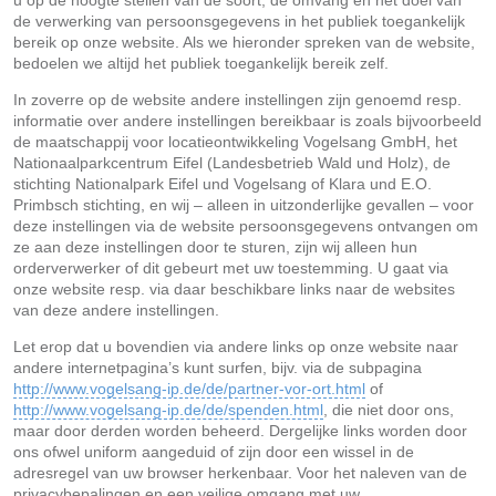
u op de hoogte stellen van de soort, de omvang en het doel van
de verwerking van persoonsgegevens in het publiek toegankelijk
bereik op onze website. Als we hieronder spreken van de website,
bedoelen we altijd het publiek toegankelijk bereik zelf.
In zoverre op de website andere instellingen zijn genoemd resp.
informatie over andere instellingen bereikbaar is zoals bijvoorbeeld
de maatschappij voor locatieontwikkeling Vogelsang GmbH, het
Nationaalparkcentrum Eifel (Landesbetrieb Wald und Holz), de
stichting Nationalpark Eifel und Vogelsang of Klara und E.O.
Primbsch stichting, en wij – alleen in uitzonderlijke gevallen – voor
deze instellingen via de website persoonsgegevens ontvangen om
ze aan deze instellingen door te sturen, zijn wij alleen hun
orderverwerker of dit gebeurt met uw toestemming. U gaat via
onze website resp. via daar beschikbare links naar de websites
van deze andere instellingen.
Let erop dat u bovendien via andere links op onze website naar
andere internetpagina’s kunt surfen, bijv. via de subpagina
http://www.vogelsang-ip.de/de/partner-vor-ort.html
of
http://www.vogelsang-ip.de/de/spenden.html
, die niet door ons,
maar door derden worden beheerd. Dergelijke links worden door
ons ofwel uniform aangeduid of zijn door een wissel in de
adresregel van uw browser herkenbaar. Voor het naleven van de
privacybepalingen en een veilige omgang met uw