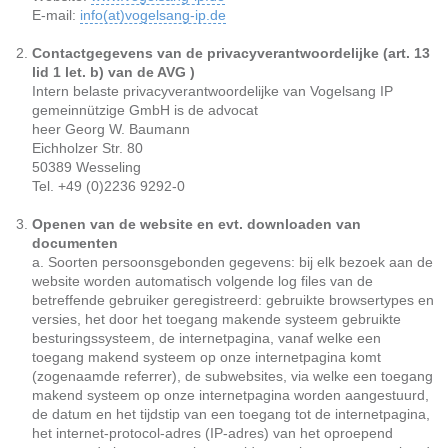
E-mail:
info(at)vogelsang-ip.de
Contactgegevens van de privacyverantwoordelijke (art. 13
lid 1 let. b) van de AVG )
Intern belaste privacyverantwoordelijke van Vogelsang IP
gemeinnützige GmbH is de advocat
heer Georg W. Baumann
Eichholzer Str. 80
50389 Wesseling
Tel. +49 (0)2236 9292-0
Openen van de website en evt. downloaden van
documenten
a. Soorten persoonsgebonden gegevens: bij elk bezoek aan de
website worden automatisch volgende log files van de
betreffende gebruiker geregistreerd: gebruikte browsertypes en
versies, het door het toegang makende systeem gebruikte
besturingssysteem, de internetpagina, vanaf welke een
toegang makend systeem op onze internetpagina komt
(zogenaamde referrer), de subwebsites, via welke een toegang
makend systeem op onze internetpagina worden aangestuurd,
de datum en het tijdstip van een toegang tot de internetpagina,
het internet-protocol-adres (IP-adres) van het oproepend