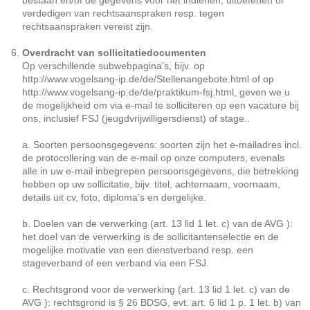
bestaan en/of de gegevens voor het indienen, uitoefenen of
verdedigen van rechtsaanspraken resp. tegen
rechtsaanspraken vereist zijn.
Overdracht van sollicitatiedocumenten
Op verschillende subwebpagina’s, bijv. op
http://www.vogelsang-ip.de/de/Stellenangebote.html of op
http://www.vogelsang-ip.de/de/praktikum-fsj.html, geven we u
de mogelijkheid om via e-mail te solliciteren op een vacature bij
ons, inclusief FSJ (jeugdvrijwilligersdienst) of stage..
a. Soorten persoonsgegevens: soorten zijn het e-mailadres incl.
de protocollering van de e-mail op onze computers, evenals
alle in uw e-mail inbegrepen persoonsgegevens, die betrekking
hebben op uw sollicitatie, bijv. titel, achternaam, voornaam,
details uit cv, foto, diploma’s en dergelijke.
b. Doelen van de verwerking (art. 13 lid 1 let. c) van de AVG ):
het doel van de verwerking is de sollicitantenselectie en de
mogelijke motivatie van een dienstverband resp. een
stageverband of een verband via een FSJ.
c. Rechtsgrond voor de verwerking (art. 13 lid 1 let. c) van de
AVG ): rechtsgrond is § 26 BDSG, evt. art. 6 lid 1 p. 1 let. b) van