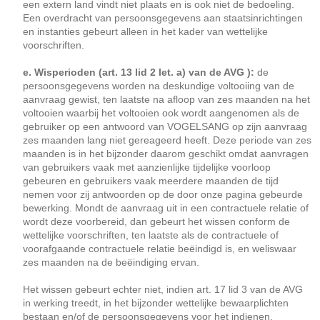
een extern land vindt niet plaats en is ook niet de bedoeling.
Een overdracht van persoonsgegevens aan staatsinrichtingen
en instanties gebeurt alleen in het kader van wettelijke
voorschriften.
e. Wisperioden (art. 13 lid 2 let. a) van de AVG ):
de
persoonsgegevens worden na deskundige voltooiing van de
aanvraag gewist, ten laatste na afloop van zes maanden na het
voltooien waarbij het voltooien ook wordt aangenomen als de
gebruiker op een antwoord van VOGELSANG op zijn aanvraag
zes maanden lang niet gereageerd heeft. Deze periode van zes
maanden is in het bijzonder daarom geschikt omdat aanvragen
van gebruikers vaak met aanzienlijke tijdelijke voorloop
gebeuren en gebruikers vaak meerdere maanden de tijd
nemen voor zij antwoorden op de door onze pagina gebeurde
bewerking. Mondt de aanvraag uit in een contractuele relatie of
wordt deze voorbereid, dan gebeurt het wissen conform de
wettelijke voorschriften, ten laatste als de contractuele of
voorafgaande contractuele relatie beëindigd is, en weliswaar
zes maanden na de beëindiging ervan.
Het wissen gebeurt echter niet, indien art. 17 lid 3 van de AVG
in werking treedt, in het bijzonder wettelijke bewaarplichten
bestaan en/of de persoonsgegevens voor het indienen,