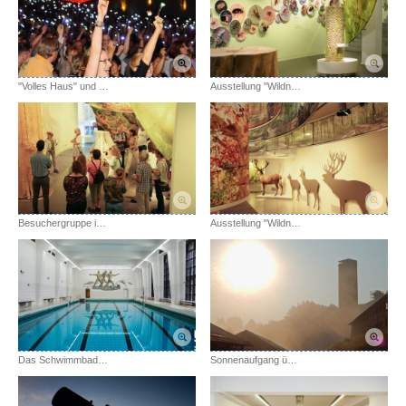
"Volles Haus" und begeistertes Publikum
Ausstellung "Wildnis(t)räume"
Besuchergruppe in der Ausstellung "Wildnis(t)räume"
Ausstellung "Wildnis(t)räume"
Das Schwimmbad in Vogelsang IP mit Wandmosaik
Sonnenaufgang über Vogelsang IP