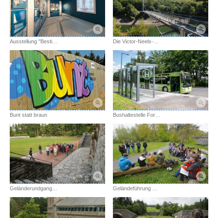
Ausstellung "Bestimmung: Herrenmensch."
Die Victor-Neels-Brücke in den Nationalpark Eifel
Bunt statt braun
Bushaltestelle Forum Vogelsang IP
Geländerundgang mit Stop am Sportplatz
Geländeführung mit Jugendlichen am Fackelträger