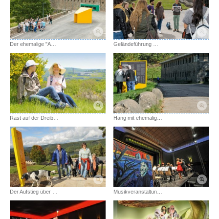
Der ehemalige "Appellplatz" mit dem Fokus
Geländeführung mit Jugendlichen am Schwimmbad
Rast auf der Dreiborner Hochfläche
Hang mit ehemaligem Unterkunftshaus
Der Aufstieg über die Treppen zum Forum Vogelsang IP
Musikveranstaltung im Kulturkino Vogelsang IP