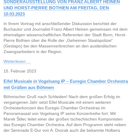
SONDERAUSSTELLUNG VON FRANZ ALBERT HEINEN
UND HORST-PIERRE BOTHIEN AM FREITAG, DEN
10.03.2023
In Ihrem Vortrag mit anschließender Diskussion berichtet der
Buchautor und Journalist Franz Albert Heinen gemeinsam mit dem
ehemaligen wissenschaftlichen Referenten der Stadt Bonn, Horst-
Pierre Bothien über die Rolle der „Geheimen Staatspolizei“
(Gestapo) bei den Massenverbrechen an den ausländischen
Zwangsarbeitern in der Region.
Weiterlesen …
15. Februar 2023
Eifel Musicale in Vogelsang IP – Euregio Chamber Orchestra
mit Grüßen aus Böhmen
Böhmischer Gruß nach Schleiden! Nach dem großen Erfolg im
vergangenen Jahr setzt Eifel Musicale mit einem weiteren
Orchesterkonzert des Euregio Chamber Orchestras im
Panoramasaal von Vogelsang IP seine Konzertreihe fort. Mit
Marek Štilec leitet einer der großen tschechischen Komponisten
das Euregio Chamber Orchestra. Auf dem Programm steht neben
der Serenade E-Dur von A. Dvorak auch die bekannte Holberg