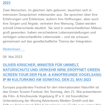
2023
Zwei Menschen, im gleichen Jahr geboren, tauschen sich in
intensiven Gesprächen miteinander aus. Sie sprechen über ihre
Erfahrungen und Erlebnisse, äußern ihre Hoffnungen, aber auch
ihre Sorgen und Ängste, vertreten ihre Meinung. Dabei werden
schnell Unterschiede deutlich. Sie sind in unterschiedlichen Milieus
groß geworden, haben verschiedene Lebens­einstellungen und
verfolgen unterschiedliche Lebensziele – und sie schauen
gemeinsam auf das gesellschaftliche Thema der Integration.
Weiterlesen …
08. Mai 2023
OLIVER KRISCHER, MINISTER FÜR UMWELT,
NATURSCHUTZ UND VERKEHR NRW, ERÖFFNET GREEN
SCREEN TOUR DER FILM- & KINOFREUNDE VOGELSANG
IP IM KULTURKINO AM SONNTAG, DEN 21. MAI 2023
Europas populärstes Festival für den internationalen Naturfilm ist
das Green Screen Festival. Am Sonntag, den 21. Mai präsentieren
die Film- & Kinofreunde Vogelsang IP e.V. mit freundlicher
Unterstützung der Moving Adventures Medien GmbH und der
Stiftung Nationalpark Eifel & Vogelsang um 17 Uhr zum ersten Mal