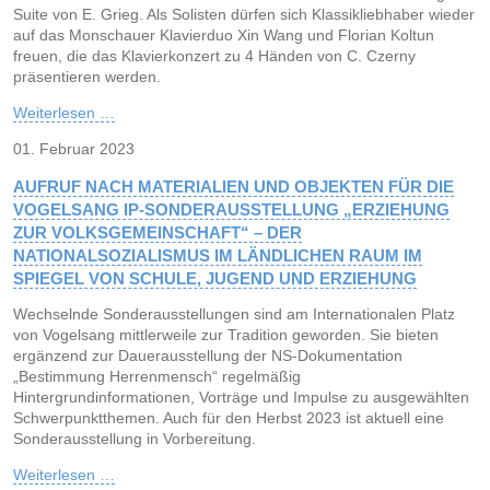
Suite von E. Grieg. Als Solisten dürfen sich Klassikliebhaber wieder
auf das Monschauer Klavierduo Xin Wang und Florian Koltun
freuen, die das Klavierkonzert zu 4 Händen von C. Czerny
präsentieren werden.
Weiterlesen …
01. Februar 2023
AUFRUF NACH MATERIALIEN UND OBJEKTEN FÜR DIE
VOGELSANG IP-SONDERAUSSTELLUNG „ERZIEHUNG
ZUR VOLKSGEMEINSCHAFT“ – DER
NATIONALSOZIALISMUS IM LÄNDLICHEN RAUM IM
SPIEGEL VON SCHULE, JUGEND UND ERZIEHUNG
Wechselnde Sonderausstellungen sind am Internationalen Platz
von Vogelsang mittlerweile zur Tradition geworden. Sie bieten
ergänzend zur Dauerausstellung der NS-Dokumentation
„Bestimmung Herrenmensch“ regelmäßig
Hintergrundinformationen, Vorträge und Impulse zu ausgewählten
Schwerpunktthemen. Auch für den Herbst 2023 ist aktuell eine
Sonderausstellung in Vorbereitung.
Weiterlesen …