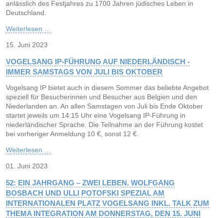
anlässlich des Festjahres zu 1700 Jahren jüdisches Leben in
Deutschland.
Weiterlesen …
15. Juni 2023
VOGELSANG IP-FÜHRUNG AUF NIEDERLÄNDISCH -
IMMER SAMSTAGS VON JULI BIS OKTOBER
Vogelsang IP bietet auch in diesem Sommer das beliebte Angebot
speziell für Besucherinnen und Besucher aus Belgien und den
Niederlanden an. An allen Samstagen von Juli bis Ende Oktober
startet jeweils um 14:15 Uhr eine Vogelsang IP-Führung in
niederländischer Sprache. Die Teilnahme an der Führung kostet
bei vorheriger Anmeldung 10 €, sonst 12 €.
Weiterlesen …
01. Juni 2023
52: EIN JAHRGANG – ZWEI LEBEN. WOLFGANG
BOSBACH UND ULLI POTOFSKI SPEZIAL AM
INTERNATIONALEN PLATZ VOGELSANG INKL. TALK ZUM
THEMA INTEGRATION AM DONNERSTAG, DEN 15. JUNI