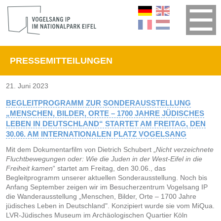
PRESSEMITTEILUNGEN
21. Juni 2023
BEGLEITPROGRAMM ZUR SONDERAUSSTELLUNG
„MENSCHEN, BILDER, ORTE – 1700 JAHRE JÜDISCHES
LEBEN IN DEUTSCHLAND“ STARTET AM FREITAG, DEN
30.06. AM INTERNATIONALEN PLATZ VOGELSANG
Mit dem Dokumentarfilm von Dietrich Schubert „
Nicht verzeichnete
Fluchtbewegungen
oder:
Wie die Juden in der West-Eifel in die
Freiheit kamen
“ startet am Freitag, den 30.06., das
Begleitprogramm unserer aktuellen Sonderausstellung. Noch bis
Anfang September zeigen wir im Besucherzentrum Vogelsang IP
die Wanderausstellung „Menschen, Bilder, Orte – 1700 Jahre
jüdisches Leben in Deutschland". Konzipiert wurde sie vom MiQua.
LVR-Jüdisches Museum im Archäologischen Quartier Köln