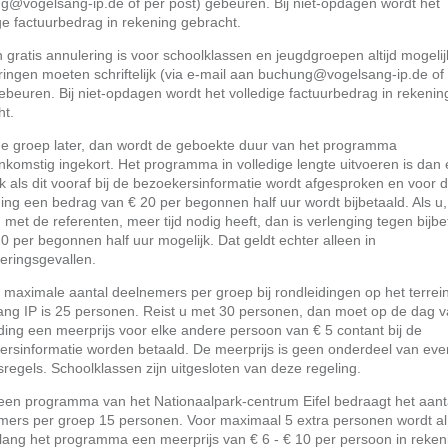
g@vogelsang-ip.de of per post) gebeuren. Bij niet-opdagen wordt het
ge factuurbedrag in rekening gebracht.
 gratis annulering is voor schoolklassen en jeugdgroepen altijd mogelij
ingen moeten schriftelijk (via e-mail aan buchung@vogelsang-ip.de of
ebeuren. Bij niet-opdagen wordt het volledige factuurbedrag in rekenin
ht.
 de groep later, dan wordt de geboekte duur van het programma
komstig ingekort. Het programma in volledige lengte uitvoeren is dan 
k als dit vooraf bij de bezoekersinformatie wordt afgesproken en voor 
ing een bedrag van € 20 per begonnen half uur wordt bijbetaald. Als u,
 met de referenten, meer tijd nodig heeft, dan is verlenging tegen bijbe
0 per begonnen half uur mogelijk. Dat geldt echter alleen in
eringsgevallen.
 maximale aantal deelnemers per groep bij rondleidingen op het terrei
ang IP is 25 personen. Reist u met 30 personen, dan moet op de dag 
ding een meerprijs voor elke andere persoon van € 5 contant bij de
ersinformatie worden betaald. De meerprijs is geen onderdeel van eve
sregels. Schoolklassen zijn uitgesloten van deze regeling.
 een programma van het Nationaalpark-centrum Eifel bedraagt het aant
mers per groep 15 personen. Voor maximaal 5 extra personen wordt al
lang het programma een meerprijs van € 6 - € 10 per persoon in reken