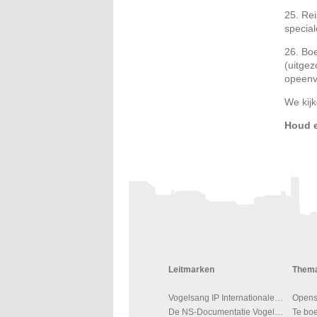
25. Re
special
26. Bo
(uitgez
opeenv
We kij
Houd e
Leitmarken
Thema
Vogelsang IP Internationale Plaats
Opens
De NS-Documentatie Vogelsang