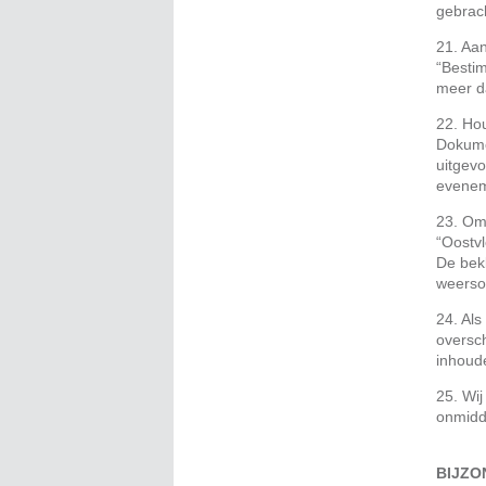
gebrac
21. Aan
“Besti
meer d
22. Hou
Dokume
uitgev
eveneme
23. Om 
“Oostvl
De bekl
weerso
24. Al
oversc
inhoude
25. Wij
onmidde
BIJZO