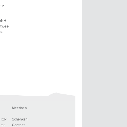
ijn
GmbH
 twee
s.
Meedoen
SHOP
Schenken
Voor groepen en reisoperators
Contact