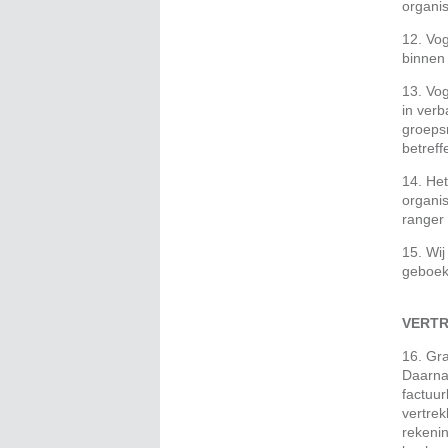
organis
12. Vo
binnen 
13. Vo
in ver
groepsr
betref
14. Het
organis
ranger 
15. Wij
geboek
VERTR
16. Gra
Daarna
factuur
vertrek
rekenin