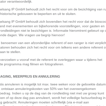
ator verantwoordelijk.
gelsang IP GmbH behoudt zich het recht voor om de bezichtiging van r
historische gebouwen te beperken en uit te sluiten.
gelsang IP GmbH behoudt zich bovendien het recht voor dat de biosco
band met evenementen en bijbehorende voorstellingen, voor gasten en
ondleidingen niet te bezichtigen is. Informatie hieromtrent gebeurt op 
fende dagen. We vragen uw begrip hiervoor!
 benoemen van een afzonderlijke referent of een ranger is niet verplich
atoren behouden zich het recht voor om telkens een andere referent o
aan te stellen.
 verzoeken u vooraf met de referent te overleggen waar u tijdens het
te programma mag filmen en fotograferen.
AGING, MEERPRIJS EN ANNULERING
tis annuleren is mogelijk tot max. twee weken voor de geboekte datum
 ontstaan annuleringskosten van 50% van het overeengekomen
bedrag. Indien u op de dag van de rondleiding niet met uw groep kunt
ken of op deze dag pas annuleert, wordt het volledige factuurbedrag in
g gebracht. Annuleringen moeten schriftelijk (via e-mail aan