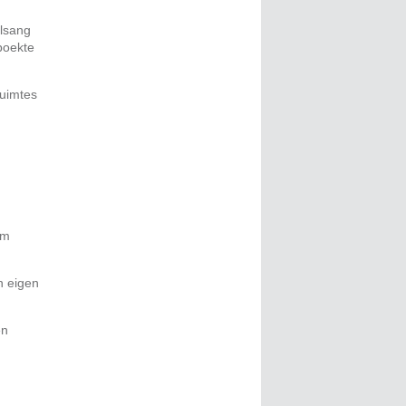
lsang
boekte
ruimtes
um
n eigen
en