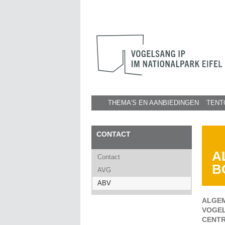
THEMA’S EN AANBIEDINGEN
TENT
CONTACT
A
Contact
B
AVG
ABV
ALGEM
VOGEL
CENTR