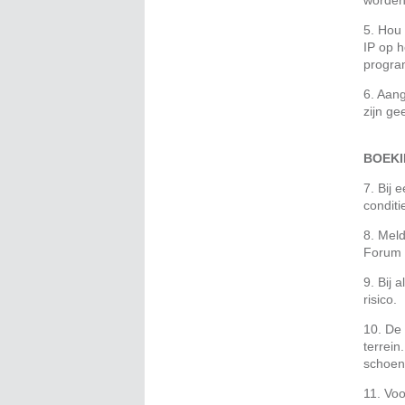
worden
5. Hou
IP op h
program
6. Aang
zijn ge
BOEKI
7. Bij 
condit
8. Mel
Forum 
9. Bij
risico.
10. De 
terrein
schoen
11. Voo