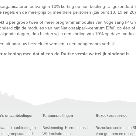
isorganisatoren ontvangen 10% korting op hun boeking. Uitgezonderd z
e regels en de meerprijs bij meerdere personen (zie punt 18, 19 en 20)
ekt u per groep twee of meer programmamodules van Vogelsang IP 
onderd zijn de modules van het Nationaalpark-centrum Eifel) op één of
olgende dagen, dan bieden wij u een korting van 10% op deze module
ken uit naar uw bezoek en wensen u een aangenaam verblijf.
r rekening mee dat alleen de Duitse versie wettelijk bindend is.
’s en aanbiedingen
Tentoonstellingen
Bezoekersservice
taande aanbiedingen
Bestemming: Herrenmensch
Bezoekerscentrum en 
Te boeken groepsaanbiedingen
Wildernisdromen