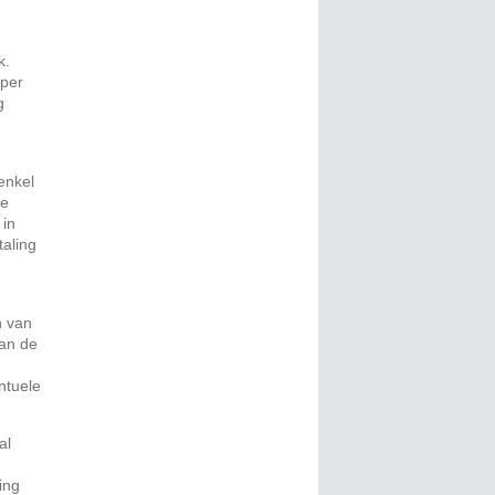
k.
 per
g
enkel
de
 in
taling
n van
van de
ntuele
al
ing