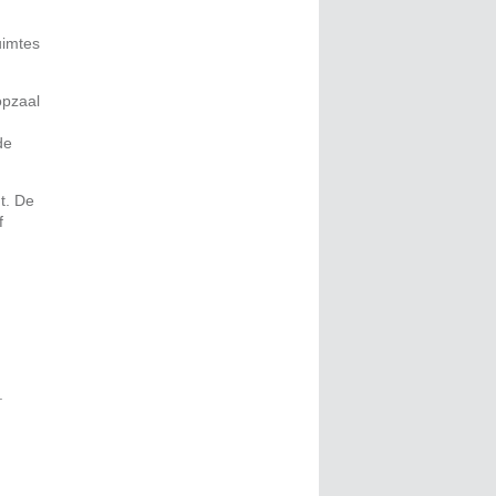
uimtes
opzaal
de
t. De
f
.