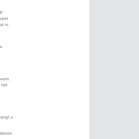
IP
GmbH
at in
uw
teem.
 het
vangt u
edenen