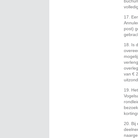
buchun
volledi
17. Een
Annuler
post) g
gebrac
18. Is
overeen
mogelij
verleng
overleg
van € 2
uitzond
19. Het
Vogels
rondlei
bezoek
korting
20. Bij
deelne
naarge