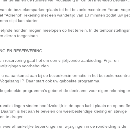
 het terrein en de ruimtes van Vogelsang IP GmbH met video bewaakt.
 van de bezoekersparkeerplaats tot het bezoekerscentrum Forum Voge
et “Adlerhof” rekening met een wandeltijd van 10 minuten zodat uw ge
ma stipt kan starten.
elijnde honden mogen meelopen op het terrein. In de tentoonstellings
en dieren toegestaan.
NG EN RESERVERING
een reservering gaat het om een vrijblijvende aanbieding. Prijs- en
iewijzigingen voorbehouden.
d u na aankomst aan bij de bezoekersinformatie in het bezoekerscentr
Vogelsang IP. Daar start ook uw geboekte programma.
 alle geboekte programma‘s gebeurt de deelname voor eigen rekening e
rondleidingen vinden hoofdzakelijk in de open lucht plaats en op oneff
. Daarom is het aan te bevelen om weerbestendige kleding en stevige
en te dragen.
r weerafhankelijke beperkingen en wijzigingen in de rondleiding is de