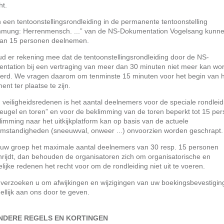
ht.
 een tentoonstellingsrondleiding in de permanente tentoonstelling
mmung: Herrenmensch. ...” van de NS-Dokumentation Vogelsang kunne
an 15 personen deelnemen.
d er rekening mee dat de tentoonstellingsrondleiding door de NS-
ntation bij een vertraging van meer dan 30 minuten niet meer kan wo
oerd. We vragen daarom om tenminste 15 minuten voor het begin van 
nt ter plaatse te zijn.
veiligheidsredenen is het aantal deelnemers voor de speciale rondleid
eugel en toren” en voor de beklimming van de toren beperkt tot 15 pe
imming naar het uitkijkplatform kan op basis van de actuele
mstandigheden (sneeuwval, onweer ...) onvoorzien worden geschrapt.
s uw groep het maximale aantal deelnemers van 30 resp. 15 personen
hrijdt, dan behouden de organisatoren zich om organisatorische en
lijke redenen het recht voor om de rondleiding niet uit te voeren.
 verzoeken u om afwijkingen en wijzigingen van uw boekingsbevestigin
llijk aan ons door te geven.
NDERE REGELS EN KORTINGEN