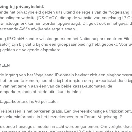
zing bij privacybeleid:
ende het privacybeleid gelden uitsluitend de regels van de “Vogelsang 
ybepalingen website (DS-GVO)”, die op de website van Vogelsang IP 
 winstoogmerk kunnen worden opgevraagd. Dit geldt ook in het geval d
erstaande AVV‘s afwijkende regels staan.
ang IP GmbH zonder winstoogmerk en het Nationaalpark-centrum Eifel
sator) zijn blij dat u bij ons een groepsaanbieding hebt geboekt. Voor 
g gelden de volgende afspraken:
MEEN
 de ingang van het Vogelsang IP-domein bevindt zich een slagboomsys
et terrein te komen, neemt u bij het inrijden een parkeerticket die u bij
n van het terrein aan één van de beide kassa-automaten, de
rsparkeerplaats of bij de uitrit kunt betalen.
dagparkeertarief is €6 per auto.
 reisbussen is het parkeren gratis. Een overeenkomstige uitrijticket ont
 bezoekersinformatie in het bezoekerscentrum Forum Vogelsang IP.
geldende huisregels moeten in acht worden genomen. Om veiligheidsr