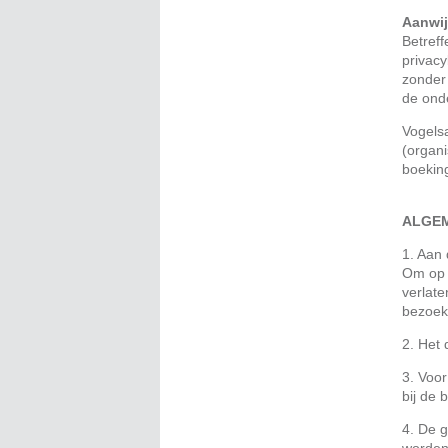
Aanwij
Betreff
privac
zonder
de ond
Vogels
(organi
boekin
ALGE
1. Aan
Om op h
verlate
bezoeke
2. Het 
3. Voor
bij de
4. De 