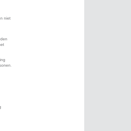
n niet
rden
het
ing
rsonen.
g