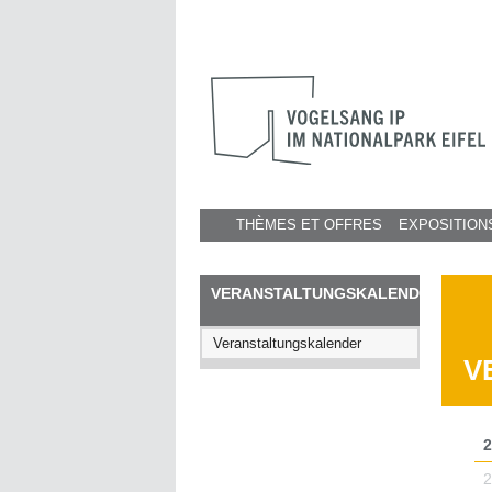
THÈMES ET OFFRES
EXPOSITION
VERANSTALTUNGSKALENDER
Veranstaltungskalender
V
2
2