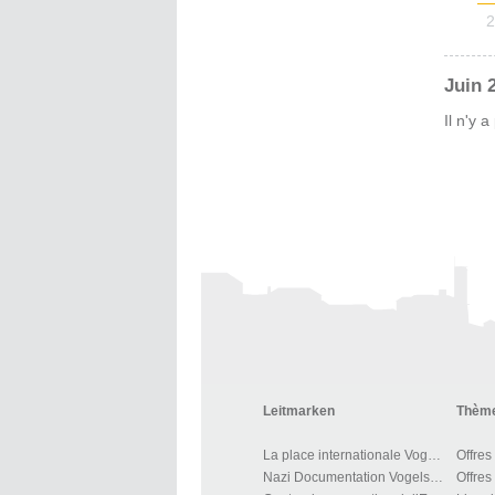
2
Juin 
Il n'y 
Leitmarken
Thème
La place internationale Vogelsang IP
Offres
Nazi Documentation Vogelsang
Offres