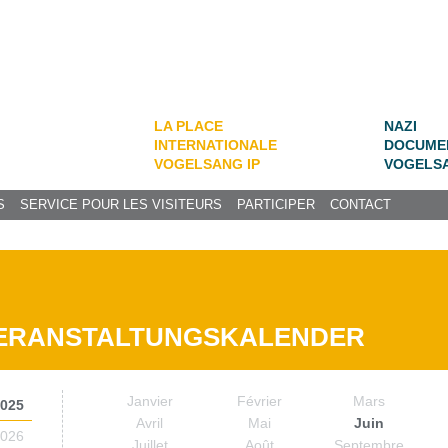
LA PLACE
NAZI
INTERNATIONALE
DOCUME
VOGELSANG IP
VOGELS
S
SERVICE POUR LES VISITEURS
PARTICIPER
CONTACT
ERANSTALTUNGSKALENDER
Janvier
Février
Mars
025
Avril
Mai
Juin
026
Juillet
Août
Septembre