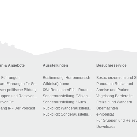
n & Angebote
Ausstellungen
Besucherservice
e Führungen
Bestimmung: Herrenmensch
Besucherzentrum und S
Buchbare Führungen für Gruppen
Wildnis(t)räume
Panorama Restaurant
isch-politische Bildung
#WeRememberEifel. Raum der Stille und des Gedenkens.
Anreise und Parken
Für Gruppen und Reiseveranstalter
Sonderausstellung: "Visionen der Macht"
Vogelsang Barrierefrei
r vor Ort
Sonderausstellung: "Auch Du gehörst dem Führer"!?
Freizeit und Wandern
ang IP - Der Podcast
Rückblick: Wanderausstellung: „Menschen, Bilder, Orte – 1700 Jahre jüdisches Leben in Deutschland“
Übernachten
Rückblick: Sonderausstellung "Zwangsarbeit im Kreis Euskirchen"
e-Mobilität
Downloads