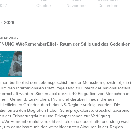
027
Oktober
November
Dezember
r 2026
nuar 2026
NUNG #WeRememberEifel - Raum der Stille und des Gedenken
memberEifel
ist den Lebensgeschichten der Menschen gewidmet, die i
um den Internationalen Platz Vogelsang zu Opfern der nationalsozialis
herrschaft wurden. Sie umfasst derzeit 40 Biografien von Menschen au
chen, Gemünd, Euskirchen, Prüm und darüber hinaus, die aus
chiedlichsten Gründen durch das NS-Regime verfolgt wurden. Die
ationen zu den Biografien haben Schulprojektkurse, Geschichtsvereine,
iven der Erinnerungskultur und Privatpersonen zur Verfügung
t.
#WeRememberEifel
versteht sich als eine dauerhafte und stetig wac
ive, um gemeinsam mit den verschiedensten Akteuren in der Region