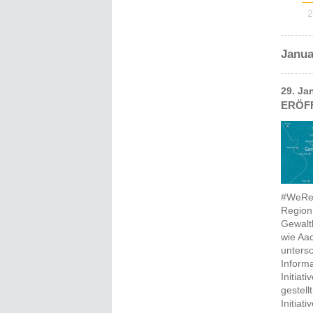
2
Janua
29. Ja
ERÖFF
#WeRe
Region 
Gewalt
wie Aa
unters
Inform
Initiat
gestell
Initiat