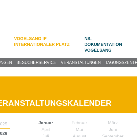
VOGELSANG IP
NS-
INTERNATIONALER PLATZ
DOKUMENTATION
VOGELSANG
UNGEN
BESUCHERSERVICE
VERANSTALTUNGEN
TAGUNGSZENT
ERANSTALTUNGSKALENDER
Januar
Februar
März
025
April
Mai
Juni
026
Juli
August
September