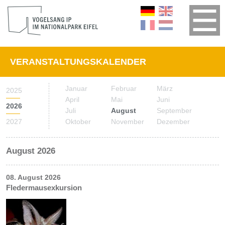
VERANSTALTUNGSKALENDER
Januar
Februar
März
2025
April
Mai
Juni
2026
Juli
August
September
2027
Oktober
November
Dezember
August 2026
08. August 2026
Fledermausexkursion