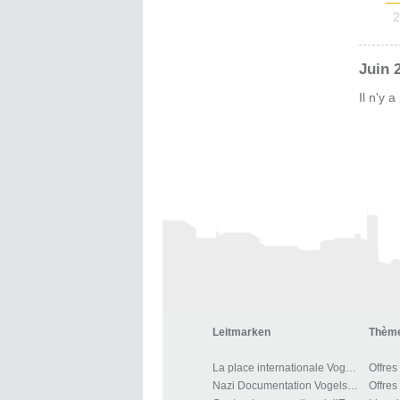
2
Juin 
Il n'y 
Leitmarken
Thème
La place internationale Vogelsang IP
Offres
Nazi Documentation Vogelsang
Offres