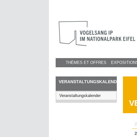
THÈMES ET OFFRES
EXPOSITION
VERANSTALTUNGSKALENDER
Veranstaltungskalender
V
2
2