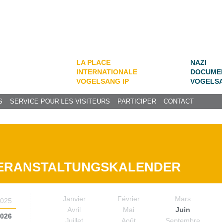
LA PLACE
NAZI
INTERNATIONALE
DOCUME
VOGELSANG IP
VOGELS
S
SERVICE POUR LES VISITEURS
PARTICIPER
CONTACT
ERANSTALTUNGSKALENDER
Janvier
Février
Mars
025
Avril
Mai
Juin
026
Juillet
Août
Septembre